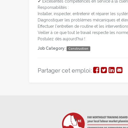
✔ Excellentes compétences en service à la clien
Responsabilités :
Installer, inspecter, entretenir et réparer les sy
Diagnostiquer les problèmes mécaniques et élec
Effectuer l'entretien de routine et les interventio
Veiller à ce que tout le travail respecte les norme
Postulez dès aujourd'hui !
Job Category:
Construction
Partager
Partage
Parta
Par
Partager cet emploi:
sur
sur
sur
par
Facebook
Twitter
Linke
cou