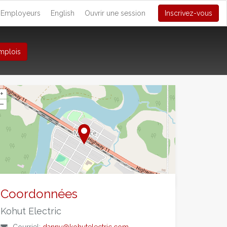
Employeurs
English
Ouvrir une session
Inscrivez-vous
mplois
+
–
©
OpenStreetMap
contributors.
Coordonnées
Kohut Electric