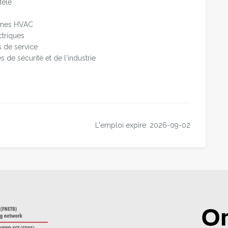
tèle
stèmes HVAC
triques
ns de service
s de sécurité et de l'industrie
r
ger
tager
L'emploi expire: 2026-09-02
dIn
rriel