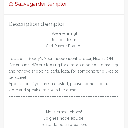
Sauvegarder l'emploi
Description d'emploi
We are hiring!
Join our team!
Cart Pusher Position
Location : Reddy's Your Independent Grocer, Hearst, ON
Description: We are looking for a reliable person to manage
and retrieve shopping carts. Ideal for someone who likes to
be active!
Application: If you are interested, please come into the
store and speak directly to the owner!
----------------------------------------------------------------
---------------------------------------------------
Nous embauchons!
Joignez notre équipe!
Poste de pousse-paniers